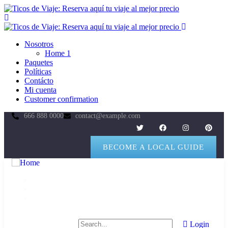
Nosotros
Home 1
Paquetes
Políticas
Contácto
Mi cuenta
Customer confirmation
666 888 0000
contact@example.com
BECOME A LOCAL GUIDE
Nosotros
Contácto
Acceso para Agencias
Login