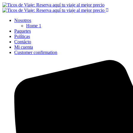
Nosotros
Home 1
Paquetes
Políticas
Contácto
Mi cuenta
Customer confirmation